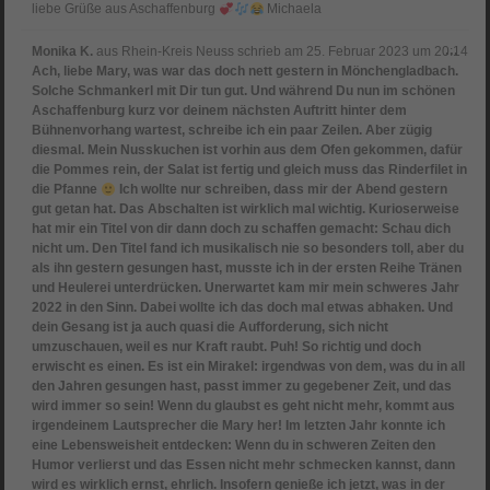
liebe Grüße aus Aschaffenburg
Michaela
Dies
...
Monika K.
aus
Rhein-Kreis Neuss
schrieb am
25. Februar 2023
um
20:14
Meta
Ach, liebe Mary, was war das doch nett gestern in Mönchengladbach.
ein-
Solche Schmankerl mit Dir tun gut. Und während Du nun im schönen
Aschaffenburg kurz vor deinem nächsten Auftritt hinter dem
Bühnenvorhang wartest, schreibe ich ein paar Zeilen. Aber zügig
diesmal. Mein Nusskuchen ist vorhin aus dem Ofen gekommen, dafür
die Pommes rein, der Salat ist fertig und gleich muss das Rinderfilet in
die Pfanne
Ich wollte nur schreiben, dass mir der Abend gestern
gut getan hat. Das Abschalten ist wirklich mal wichtig. Kurioserweise
hat mir ein Titel von dir dann doch zu schaffen gemacht: Schau dich
nicht um. Den Titel fand ich musikalisch nie so besonders toll, aber du
als ihn gestern gesungen hast, musste ich in der ersten Reihe Tränen
und Heulerei unterdrücken. Unerwartet kam mir mein schweres Jahr
2022 in den Sinn. Dabei wollte ich das doch mal etwas abhaken. Und
dein Gesang ist ja auch quasi die Aufforderung, sich nicht
umzuschauen, weil es nur Kraft raubt. Puh! So richtig und doch
erwischt es einen. Es ist ein Mirakel: irgendwas von dem, was du in all
den Jahren gesungen hast, passt immer zu gegebener Zeit, und das
wird immer so sein! Wenn du glaubst es geht nicht mehr, kommt aus
irgendeinem Lautsprecher die Mary her! Im letzten Jahr konnte ich
eine Lebensweisheit entdecken: Wenn du in schweren Zeiten den
Humor verlierst und das Essen nicht mehr schmecken kannst, dann
wird es wirklich ernst, ehrlich. Insofern genieße ich jetzt, was in der