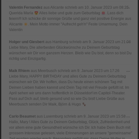
Dies
...
Valentin Fernandez
aus
Alicante
schrieb am
10. Januar 2023
um
08:25
Meta
Querida María
Alles liebe und gute zum Geburtstag
. Lass dich
ein-
feiern!!! Ich schicke dir sonnige Grüße und ganz viel positive Energie aus
Alicante
. Mein Motto immer "Aufrecht geh'n" Feste Umarmung. Dein
Valentín
Dies
...
Holger und Giesbert
aus
Hamburg
schrieb am
9. Januar 2023
um
21:06
Meta
Liebe Mary, Die allerbesten Glückwünsche zu Deinem Geburtstag
ein-
wünschen wir Dir von ganzem Herzen. Bleib wie Du bist, denn so bist Du
richtig und Einzigartig.
Dies
...
Maik Rhiem
aus
Meerbusch
schrieb am
9. Januar 2023
um
17:26
Meta
Liebe Mary, HAPPY BIRTHDAY und alles Gute zu Deinem Geburtstag
ein-
wünschen wir Dir. Wir hoffen, dass Du heute einen schönen Tag mit
Deinen Lieben haben kannst und Dein Tag mit viel Freude gefüllt ist. Im
April sehen wir uns dann hoffentlich in Düsseldorf im Capitol-Theater.
Pass auf Dich auf, bleib gesund und so wie Du bist! Liebe Grüße aus
Meerbusch senden Dir Maik, Björn & Hugo
Dies
...
Carlo Beaumet
aus
Luxemburg
schrieb am
9. Januar 2023
um
15:58
Meta
Hallo, Mary ! Alles Gute zu Deinem Geburtstag, Glück, Zufriedenheit und
ein-
vor allem eine gute Gesundheit wünsche ich Dir. Ich habe Dein Buch mit
grossem Interesse gelesen, viele Erinnerungen an unsere "gemeinsame"
Zeit wurden wieder wach. Besonders gefällt mir, dass Deine Mutter in