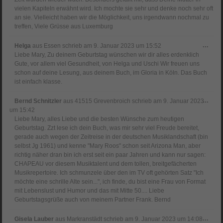
vielen Kapiteln erwähnt wird. Ich mochte sie sehr und denke noch sehr oft
an sie. Vielleicht haben wir die Möglichkeit, uns irgendwann nochmal zu
treffen, Viele Grüsse aus Luxemburg
Dies
...
Helga
aus
Essen
schrieb am
9. Januar 2023
um
15:52
Meta
Liebe Mary, Zu deinem Geburtstag wünschen wir dir alles erdenklich
ein-
Gute, vor allem viel Gesundheit, von Helga und Uschi Wir freuen uns
schon auf deine Lesung, aus deinem Buch, im Gloria in Köln. Das Buch
ist einfach klasse.
Dies
...
Bernd Schnitzler
aus
41515 Grevenbroich
schrieb am
9. Januar 2023
Meta
um
15:42
ein-
Liebe Mary, alles Liebe und die besten Wünsche zum heutigen
Geburtstag. Zzt lese ich dein Buch, was mir sehr viel Freude bereitet,
gerade auch wegen der Zeitreise in der deutschen Musiklandschaft (bin
selbst Jg 1961) und kenne "Mary Roos" schon seit Arizona Man, aber
richtig näher dran bin ich erst seit ein paar Jahren und kann nur sagen:
CHAPEAU vor diesem Musiktalent und dem tollen, breitgefächerten
Musikrepertoire. Ich schmunzele über den im TV oft gehörten Satz "Ich
möchte eine schrille Alte sein...", ich finde, du bist eine Frau von Format
mit Lebenslust und Humor und das mit Mitte 50.... Liebe
Geburtstagsgrüße auch von meinem Partner Frank. Bernd
Dies
...
Gisela Lauber
aus
Markranstädt
schrieb am
9. Januar 2023
um
14:08