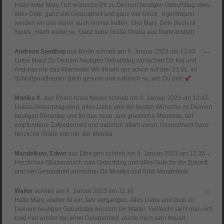
Meta
Hallo liebe Mary ! Ich wünsche Dir zu Deinem heutigen Geburtstag alles
ein-
alles Gute, ganz viel Gesundheit und ganz viel Glück . Irgendwann
werden wir uns sicher auch einmal treffen. Und Mary, Dein Buch ist
Spitze, mach weiter so. Ganz liebe Grüße Gisela aus Markranstädt
Dies
...
Andreas Sandhop
aus
Berlin
schrieb am
9. Januar 2023
um
13:43
Meta
Liebe Mary! Zu Deinem heutigen Geburtstag wünschen Dir Kai und
ein-
Andreas nur das Allerbeste! Wir freuen uns schon auf den 21.01. im
Schloßparktheater! Bleib gesund und natürlich so, wie Du bist!
Dies
...
Monika K.
aus
Rhein-Kreis Neuss
schrieb am
9. Januar 2023
um
12:47
Meta
Liebes Geburtstagskind, alles Liebe und die besten Wünsche zu Deinem
ein-
heutigen Ehrentag und für das neue Jahr glückliche Momente, tief
empfundene Zufriedenheit und natürlich allem voran, Gesundheit! Ganz
herzliche Grüße von mir, der Monika
Dies
...
Mandelkow, Edwin
aus
Ettringen
schrieb am
9. Januar 2023
um
12:36
Meta
Herzlichen Glückwunsch zum Geburtstag und alles Gute für die Zukunft
ein-
und viel Gesundheit wünschen Dir Monika und Eddi Mandelkow
Dies
...
Walter
schrieb am
9. Januar 2023
um
11:10
Meta
Hallo Mary, wieder ist ein Jahr vergangen. Alles Liebe und Gute zu
ein-
Deinem heutigen Geburtstag wünscht Dir Walter. Vielleicht sieht man sich
bald mal wieder bei einer Gelegenheit, würde mich sehr freuen.