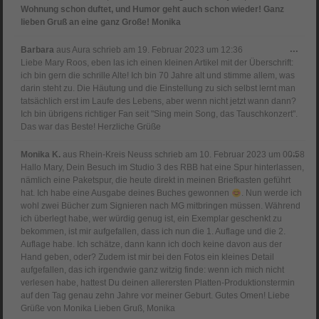
Wohnung schon duftet, und Humor geht auch schon wieder! Ganz
lieben Gruß an eine ganz Große! Monika
Dies
...
Barbara
aus
Aura
schrieb am
19. Februar 2023
um
12:36
Meta
Liebe Mary Roos, eben las ich einen kleinen Artikel mit der Überschrift:
ein-
ich bin gern die schrille Alte! Ich bin 70 Jahre alt und stimme allem, was
darin steht zu. Die Häutung und die Einstellung zu sich selbst lernt man
tatsächlich erst im Laufe des Lebens, aber wenn nicht jetzt wann dann?
Ich bin übrigens richtiger Fan seit "Sing mein Song, das Tauschkonzert".
Das war das Beste! Herzliche Grüße
Dies
...
Monika K.
aus
Rhein-Kreis Neuss
schrieb am
10. Februar 2023
um
00:58
Meta
Hallo Mary, Dein Besuch im Studio 3 des RBB hat eine Spur hinterlassen,
ein-
nämlich eine Paketspur, die heute direkt in meinen Briefkasten geführt
hat. Ich habe eine Ausgabe deines Buches gewonnen
. Nun werde ich
wohl zwei Bücher zum Signieren nach MG mitbringen müssen. Während
ich überlegt habe, wer würdig genug ist, ein Exemplar geschenkt zu
bekommen, ist mir aufgefallen, dass ich nun die 1. Auflage und die 2.
Auflage habe. Ich schätze, dann kann ich doch keine davon aus der
Hand geben, oder? Zudem ist mir bei den Fotos ein kleines Detail
aufgefallen, das ich irgendwie ganz witzig finde: wenn ich mich nicht
verlesen habe, hattest Du deinen allerersten Platten-Produktionstermin
auf den Tag genau zehn Jahre vor meiner Geburt. Gutes Omen! Liebe
Grüße von Monika Lieben Gruß, Monika