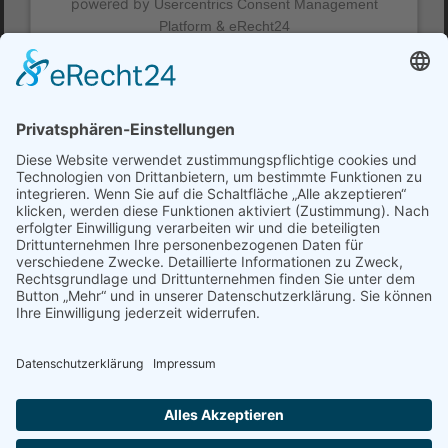
powered by
Usercentrics Consent Management
&
Platform
eRecht24
Mehr Nutten, mehr Koks – scheiß auf die Erdbeeren – On Tour 2022 &
2023
Nach dem großen Erfolg und 150.000 Zuschauern bei „Nutten, Koks und
frische Erdbeeren“ haben sich die Grande Dame des Schlagers Mary Roos
und der König des Verrisses Wolfgang Trepper dazu entschieden, wieder
gemeinsam auf Tour zu gehen. Die Fortsetzung des Erfolgsprogramms der
Theaterbühne heißt nun folgerichtig: MEHR NUTTEN, MEHR KOKS –
SCHEISS AUF DIE ERDBEEREN! Es gibt noch so viel Neues aus
Hitparade und Disco zu erzählen, die alten Zeiten liegen wieder
aufgeschlagen da und auch was neu ist, bekommt sein Fett weg. Der
nagelneue 2. Teil vom Superprogramm kommt bald – wenn auch um ein
Jahr und paar Monate verzögert. Das Warten lohnt sich aber, versprochen!
(Textquelle: MEWES Entertainment Group GmbH)