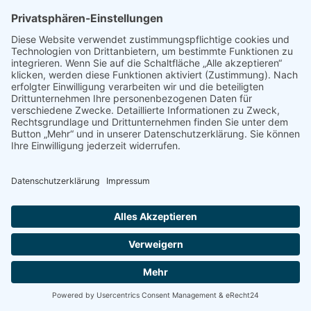
MEWES Entertainment Group GmbH
/
Universal Music Group
/
Datenschutz
/
Impressum